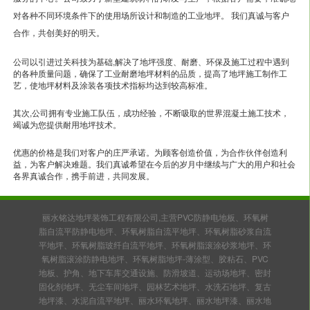
对各种不同环境条件下的使用场所设计和制造的工业地坪。 我们真诚与客户
合作，共创美好的明天。
公司以引进过关科技为基础,解决了地坪强度、耐磨、环保及施工过程中遇到
的各种质量问题，确保了工业耐磨地坪材料的品质，提高了地坪施工制作工
艺，使地坪材料及涂装各项技术指标均达到较高标准。
其次,公司拥有专业施工队伍，成功经验，不断吸取的世界混凝土施工技术，
竭诚为您提供耐用地坪技术。
优惠的价格是我们对客户的庄严承诺。为顾客创造价值，为合作伙伴创造利
益，为客户解决难题。我们真诚希望在今后的岁月中继续与广大的用户和社会
各界真诚合作，携手前进，共同发展。
丽水铭达地坪装饰工程有限公司,主营PVC防静电地板、环氧树
脂自流平防静电地坪、环氧树脂自流平地坪、环氧树脂砂浆自流
平地坪、环氧树脂玻纤自流平地坪、环氧树脂滚涂砂浆地坪、环
氧树脂滚涂防静电地坪、环氧树脂地坪-薄涂型、胶粘石、PVC
地板、护角、地下车库交通设施、防滑坡道、运动场地坪、密封
固化剂地坪、无尘车间地坪、园林艺术地坪、水洗石地坪、复古
地坪漆、水泥自流平地坪、丽水环氧地坪、丽水地坪漆、丽水地