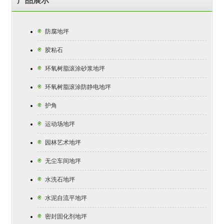
产品展示
防腐地坪

胶粘石

环氧树脂滚涂砂浆地坪

环氧树脂滚涂防静电地坪

护角

运动场地坪

园林艺术地坪

无尘车间地坪

水洗石地坪

水泥自流平地坪

密封固化剂地坪
