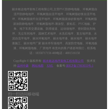
丽水铭达地坪装饰工程有限公司,主营PVC防静电地板、环氧树脂自
流平防静电地坪、环氧树脂自流平地坪、环氧树脂砂浆自流平地
坪、环氧树脂玻纤自流平地坪、环氧树脂滚涂砂浆地坪、环氧树脂
滚涂防静电地坪、环氧树脂地坪-薄涂型、胶粘石、PVC地板、护
角、地下车库交通设施、防滑坡道、运动场地坪、密封固化剂地
坪、无尘车间地坪、园林艺术地坪、水洗石地坪、复古地坪漆、水
泥自流平地坪、丽水环氧地坪、丽水地坪漆、丽水地坪、丽水地坪
漆施工、丽水地坪厂家 丽水停车场地坪、高架防空地板、环氧地板
漆、环氧树脂地板、厂房地坪 有意向的客户请咨询我们，联系电
话：18358717156 400电话：4001516158
CopyRight © 版权所有:
丽水铭达地坪装饰工程有限公司
技术支
持:
温州中豪
网站地图
XML
备案号:
浙ICP备17003033号-1
扫一扫访问移动端